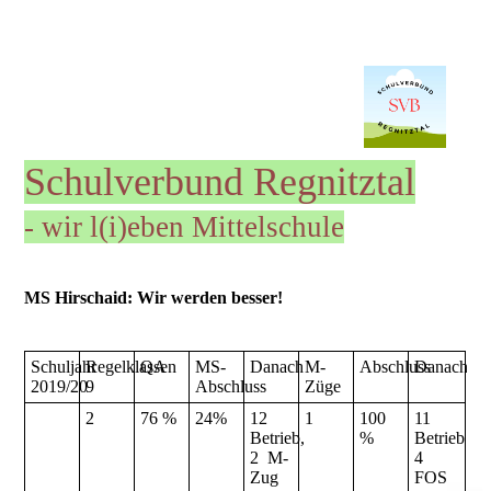
Schulverbund Re
gnitz
tal
- wir l(i)eben Mittelschule
MS Hirschaid: Wir werden besser!
Schuljahr
Regelklassen
QA
MS-
Danach
M-
Abschluss
Danach
2019/20
9
Abschluss
Züge
2
76 %
24%
12
1
100
11
Betrieb,
%
Betrieb
2 M-
4
Zug
FOS