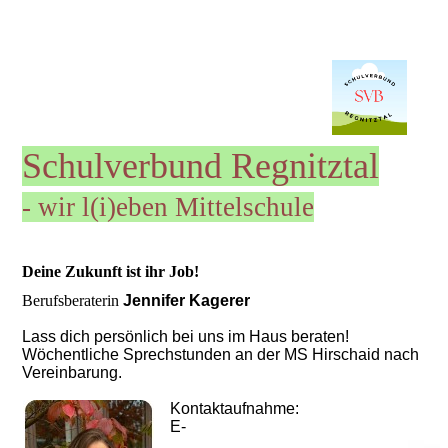
Schulverbund Re
gnitz
tal
- wir l(i)eben Mittelschule
Deine Zukunft ist ihr Job!
Berufsberaterin
Jennifer Kagerer
Lass dich persönlich bei uns im Haus beraten!
Wöchentliche Sprechstunden an der MS Hirschaid nach
Vereinbarung.
Kontaktaufnahme:
E-