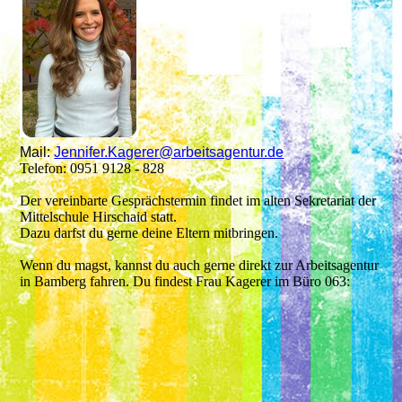
Mail:
Jennifer.Kagerer@arbeitsagentur.de
Telefon: 0951 9128 - 828
Der vereinbarte Gesprächstermin findet im alten Sekretariat der
Mittelschule Hirschaid statt.
Dazu darfst du gerne deine Eltern mitbringen.
Wenn du magst, kannst du auch gerne direkt zur Arbeitsagentur
in Bamberg fahren. Du findest Frau Kagerer im Büro 063: